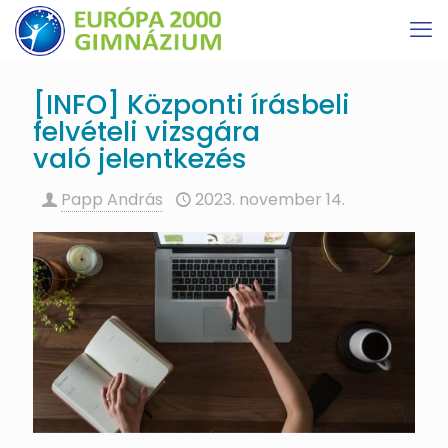
[INFO] Központi írásbeli
felvételi vizsgára
való jelentkezés
Papp András
2023. november 14.