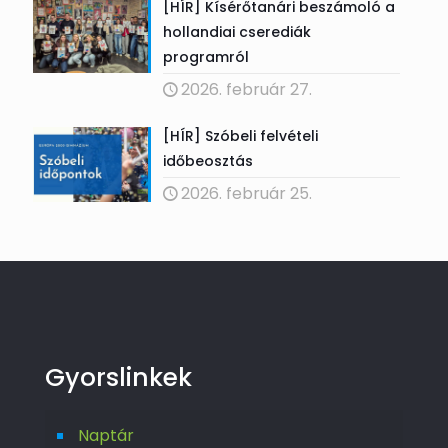
[HÍR] Kísérőtanári beszámoló a
hollandiai cserediák
programról
2026. február 27.
[HÍR] Szóbeli felvételi
időbeosztás
2026. február 25.
Gyorslinkek
Naptár