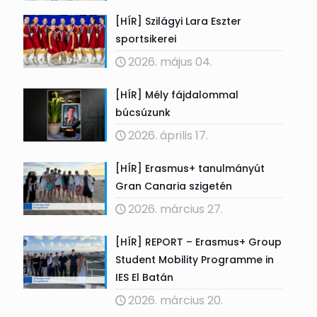
[HÍR] Szilágyi Lara Eszter
sportsikerei
2026. május 04.
[HÍR] Mély fájdalommal
búcsúzunk
2026. április 17.
[HÍR] Erasmus+ tanulmányút
Gran Canaria szigetén
2026. március 27.
[HÍR] REPORT – Erasmus+ Group
Student Mobility Programme in
IES El Batán
2026. március 20.