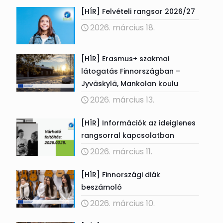
[HÍR] Felvételi rangsor 2026/27
2026. március 18.
[HÍR] Erasmus+ szakmai
látogatás Finnországban –
Jyväskylä, Mankolan koulu
2026. március 13.
[HÍR] Információk az ideiglenes
rangsorral kapcsolatban
2026. március 11.
[HÍR] Finnországi diák
beszámoló
2026. március 10.