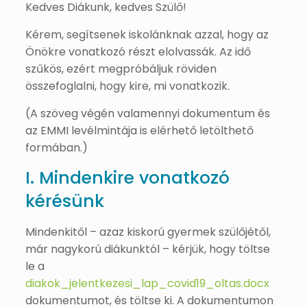
Kedves Diákunk, kedves Szülő!
Kérem, segítsenek iskolánknak azzal, hogy az
Önökre vonatkozó részt elolvassák. Az idő
szűkös, ezért megpróbáljuk röviden
összefoglalni, hogy kire, mi vonatkozik.
(A szöveg végén valamennyi dokumentum és
az EMMI levélmintája is elérhető letölthető
formában.)
I. Mindenkire vonatkozó
kérésünk
Mindenkitől – azaz kiskorú gyermek szülőjétől,
már nagykorú diákunktól – kérjük, hogy töltse
le a
diakok_jelentkezesi_lap_covid19_oltas.docx
dokumentumot, és töltse ki. A dokumentumon