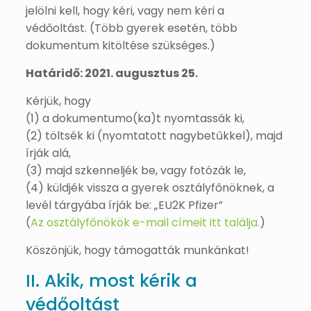
jelölni kell, hogy kéri, vagy nem kéri a
védőoltást. (Több gyerek esetén, több
dokumentum kitöltése szükséges.)
Határidő: 2021. augusztus 25.
Kérjük, hogy
(1) a dokumentumo(ka)t nyomtassák ki,
(2) töltsék ki (nyomtatott nagybetűkkel), majd
írják alá,
(3) majd szkenneljék be, vagy fotózák le,
(4) küldjék vissza a gyerek osztályfőnöknek, a
levél tárgyába írják be: „EU2K Pfizer”
(
Az osztályfőnökök e-mail címeit itt találja.
)
Köszönjük, hogy támogatták munkánkat!
II. Akik, most kérik a
védőoltást