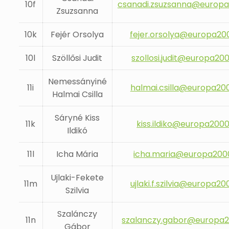
10f
csanadi.zsuzsanna@europa
Zsuzsanna
10k
Fejér Orsolya
fejer.orsolya@europa20
10l
Szöllősi Judit
szollosi.judit@europa20
Nemessányiné
11i
halmai.csilla@europa20
Halmai Csilla
Sáryné Kiss
11k
kiss.ildiko@europa2000
Ildikó
11l
Icha Mária
icha.maria@europa200
Ujlaki-Fekete
11m
ujlaki.f.szilvia@europa20
Szilvia
Szalánczy
11n
szalanczy.gabor@europa2
Gábor