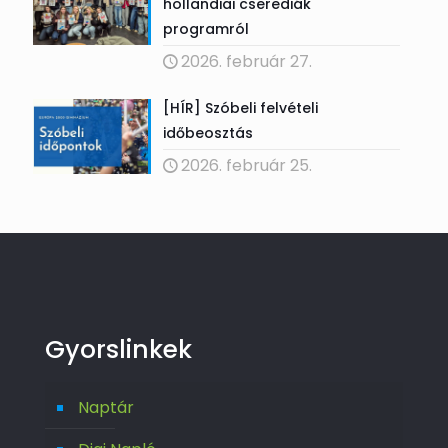
hollandiai cserediák
programról
2026. február 27.
[HÍR] Szóbeli felvételi
időbeosztás
2026. február 25.
Gyorslinkek
Naptár