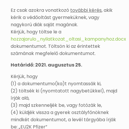
Ez csak azokra vonatkozó
további kérés
, akik
kérik a védőoltást gyermeküknek, vagy
nagykorú diák saját magának.
Kérjük, hogy töltse le a
hozzajarulo_nyilatkozat_oltasi_kampanyhoz.docx
dokumentumot. Töltsön ki az érintettek
számának megfelelő dokumentumot.
Határidő: 2021. augusztus 25.
Kérjük, hogy
(1) a dokumentumo(ka)t nyomtassák ki,
(2) töltsék ki (nyomtatott nagybetűkkel), majd
írják alá,
(3) majd szkenneljék be, vagy fotózák le,
(4) küldjék vissza a gyerek osztályfőnöknek
mindkét dokumentumot, a levél tárgyába írják
be: „EU2K Pfizer”