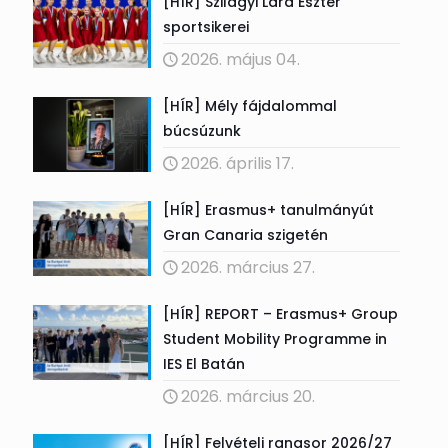
[HÍR] Szilágyi Lara Eszter
sportsikerei
2026. május 04.
[HÍR] Mély fájdalommal
búcsúzunk
2026. április 17.
[HÍR] Erasmus+ tanulmányút
Gran Canaria szigetén
2026. március 27.
[HÍR] REPORT – Erasmus+ Group
Student Mobility Programme in
IES El Batán
2026. március 20.
[HÍR] Felvételi rangsor 2026/27