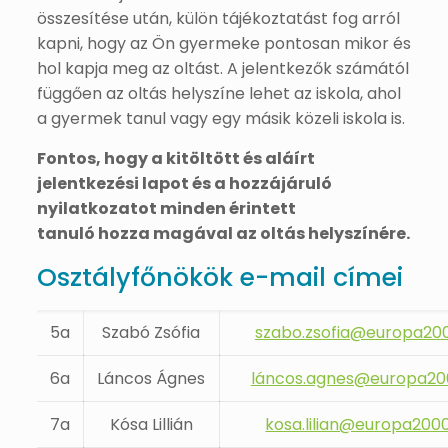
összesítése után, külön tájékoztatást fog arról
kapni, hogy az Ön gyermeke pontosan mikor és
hol kapja meg az oltást. A jelentkezők számától
függően az oltás helyszíne lehet az iskola, ahol
a gyermek tanul vagy egy másik közeli iskola is.
Fontos, hogy a kitöltött és aláírt
jelentkezési lapot és a hozzájáruló
nyilatkozatot minden érintett
tanuló hozza magával az oltás helyszínére.
Osztályfőnökök e-mail címei
5a
Szabó Zsófia
szabo.zsofia@europa20
6a
Láncos Ágnes
láncos.agnes@europa20
7a
Kósa Lillián
kosa.lilian@europa200