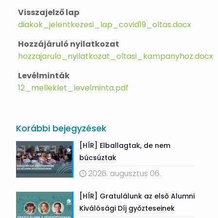
Visszajelző lap
diakok_jelentkezesi_lap_covid19_oltas.docx
Hozzájáruló nyilatkozat
hozzajarulo_nyilatkozat_oltasi_kampanyhoz.docx
Levélminták
12_melleklet_levelminta.pdf
Korábbi bejegyzések
[HÍR] Elballagtak, de nem
búcsúztak
2026. augusztus 06.
[HÍR] Gratulálunk az első Alumni
Kiválósági Díj győzteseinek