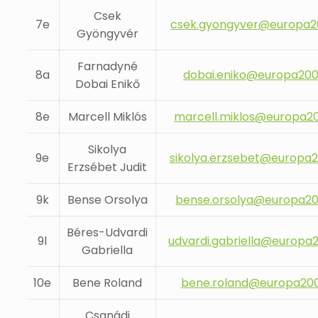
Csek
7e
csek.gyongyver@europa2
Gyöngyvér
Farnadyné
8a
dobai.eniko@europa200
Dobai Enikő
8e
Marcell Miklós
marcell.miklos@europa2
Sikolya
9e
sikolya.erzsebet@europa2
Erzsébet Judit
9k
Bense Orsolya
bense.orsolya@europa20
Béres-Udvardi
9l
udvardi.gabriella@europa
Gabriella
10e
Bene Roland
bene.roland@europa200
Csanádi