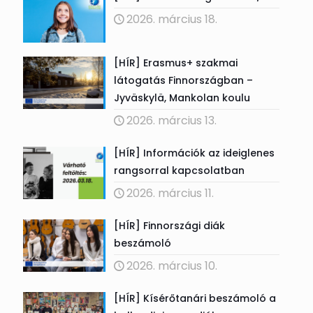
2026. március 18.
[HÍR] Erasmus+ szakmai
látogatás Finnországban –
Jyväskylä, Mankolan koulu
2026. március 13.
[HÍR] Információk az ideiglenes
rangsorral kapcsolatban
2026. március 11.
[HÍR] Finnországi diák
beszámoló
2026. március 10.
[HÍR] Kísérőtanári beszámoló a