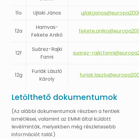
11o
Ujlaki János
ujlaki.janos@europa200
Hamvas-
12a
fekete.aniko@europa20
Fekete Anikó
Suárez-Rajki
12f
suarez-rajki.fanni@europa
Fanni
Furiák László
12g
furiak.laszlo@europa20
Károly
Letölthető dokumentumok
(Az alábbi dokumentumok részben a fentiek
ismétlései, valamint az EMMI által küldött
levélminták, melyekben még részletesebb
információt talál.)