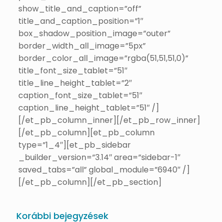
show_title_and_caption=”off”
title_and_caption_position=”1″
box_shadow_position_image=”outer”
border_width_all_image=”5px”
border_color_all_image=”rgba(51,51,51,0)”
title_font_size_tablet=”51″
title_line_height_tablet=”2″
caption_font_size_tablet=”51″
caption_line_height_tablet=”51″ /]
[/et_pb_column_inner][/et_pb_row_inner]
[/et_pb_column][et_pb_column
type=”1_4″][et_pb_sidebar
_builder_version=”3.14″ area=”sidebar-1″
saved_tabs=”all” global_module=”6940″ /]
[/et_pb_column][/et_pb_section]
Korábbi bejegyzések