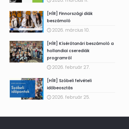
2026. március 11.
[HÍR] Finnországi diák
beszámoló
2026. március 10.
[HÍR] Kísérőtanári beszámoló a
hollandiai cserediák
programról
2026. február 27.
[HÍR] Szóbeli felvételi
időbeosztás
2026. február 25.