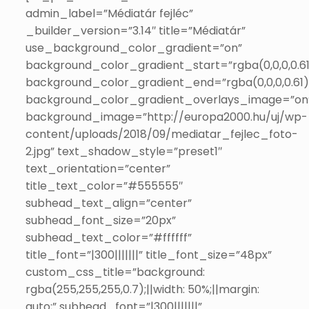
admin_label=”Médiatár fejléc”
_builder_version=”3.14″ title=”Médiatár”
use_background_color_gradient=”on”
background_color_gradient_start=”rgba(0,0,0,0.61
background_color_gradient_end=”rgba(0,0,0,0.61)
background_color_gradient_overlays_image=”on
background_image=”http://europa2000.hu/uj/wp-
content/uploads/2018/09/mediatar_fejlec_foto-
2.jpg” text_shadow_style=”preset1″
text_orientation=”center”
title_text_color=”#555555″
subhead_text_align=”center”
subhead_font_size=”20px”
subhead_text_color=”#ffffff”
title_font=”|300|||||||” title_font_size=”48px”
custom_css_title=”background:
rgba(255,255,255,0.7);||width: 50%;||margin:
auto;” subhead_font=”|300|||||||”