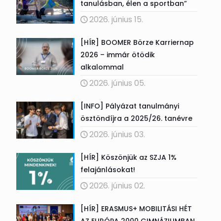
tanulásban, élen a sportban”
2026. június 15.
[HÍR] BOOMER Börze Karriernap
2026 – immár ötödik
alkalommal
2026. június 05.
[INFO] Pályázat tanulmányi
ösztöndíjra a 2025/26. tanévre
2026. június 03.
[HÍR] Köszönjük az SZJA 1%
felajánlásokat!
2026. június 02.
[HÍR] ERASMUS+ MOBILITÁSI HÉT
AZ EURÓPA 2000 GIMNÁZIUMBAN