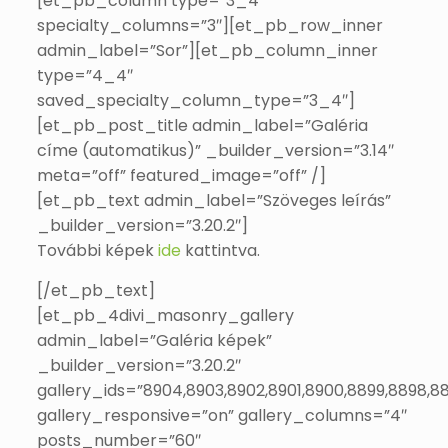
[et_pb_column type=”3_4″
specialty_columns=”3″][et_pb_row_inner
admin_label=”Sor”][et_pb_column_inner
type=”4_4″
saved_specialty_column_type=”3_4″]
[et_pb_post_title admin_label=”Galéria
címe (automatikus)” _builder_version=”3.14″
meta=”off” featured_image=”off” /]
[et_pb_text admin_label=”Szöveges leírás”
_builder_version=”3.20.2″]
További képek
ide
kattintva.
[/et_pb_text]
[et_pb_4divi_masonry_gallery
admin_label=”Galéria képek”
_builder_version=”3.20.2″
gallery_ids=”8904,8903,8902,8901,8900,8899,8898,8
gallery_responsive=”on” gallery_columns=”4″
posts_number=”60″