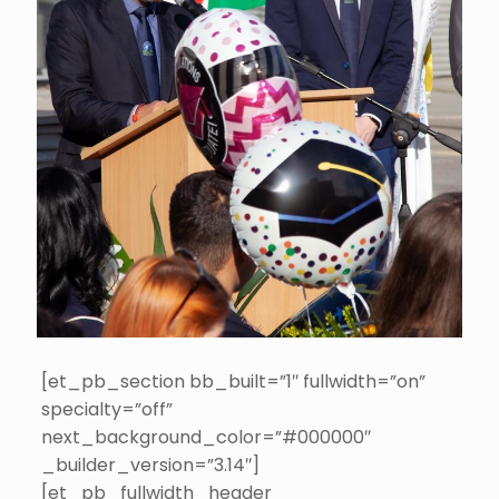
[et_pb_section bb_built=”1″ fullwidth=”on”
specialty=”off”
next_background_color=”#000000″
_builder_version=”3.14″]
[et_pb_fullwidth_header