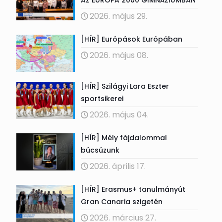
2026. május 29.
[HÍR] Európások Európában
2026. május 08.
[HÍR] Szilágyi Lara Eszter
sportsikerei
2026. május 04.
[HÍR] Mély fájdalommal
búcsúzunk
2026. április 17.
[HÍR] Erasmus+ tanulmányút
Gran Canaria szigetén
2026. március 27.