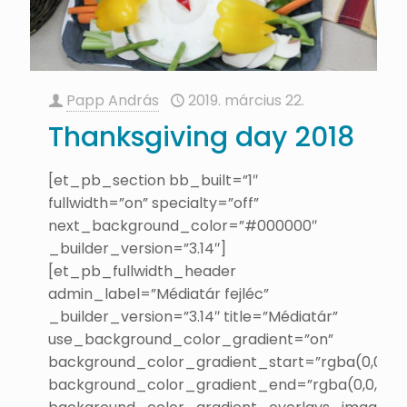
Papp András
2019. március 22.
Thanksgiving day 2018
[et_pb_section bb_built=”1″
fullwidth=”on” specialty=”off”
next_background_color=”#000000″
_builder_version=”3.14″]
[et_pb_fullwidth_header
admin_label=”Médiatár fejléc”
_builder_version=”3.14″ title=”Médiatár”
use_background_color_gradient=”on”
background_color_gradient_start=”rgba(0,0,0,0.
background_color_gradient_end=”rgba(0,0,0,0.6