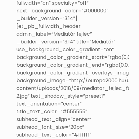
fullwidth=”on” specialty=”off”
next_background_color=”#000000″
_builder_version=”3.14″]
[et_pb_fullwidth_header
admin_label=”Médiatár fejléc”
_builder_version=”3.14″ title=”Médiatár”
use_background_color_gradient=”on”
background_color_gradient_start=”rgba(0,0,0,0.
background_color_gradient_end=”rgba(0,0,0,0.6
background_color_gradient_overlays_image=”
background_image=”http://europa2000.hu/uj/w
content/uploads/2018/09/mediatar_fejlec_foto-
2.jpg” text_shadow_style=”preset1″
text_orientation=”center”
title_text_color=”#555555″
subhead_text_align=”center”
subhead_font_size=”20px”
subhead_text_color=”#ffffff”