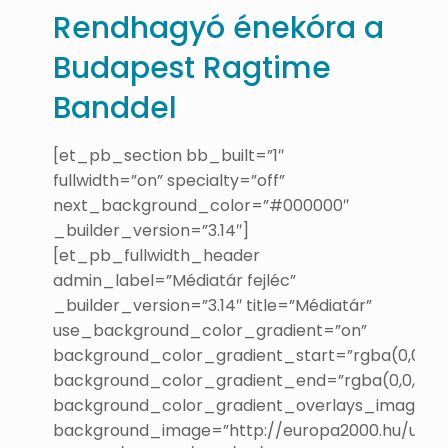
Rendhagyó énekóra a
Budapest Ragtime
Banddel
[et_pb_section bb_built=”1″
fullwidth=”on” specialty=”off”
next_background_color=”#000000″
_builder_version=”3.14″]
[et_pb_fullwidth_header
admin_label=”Médiatár fejléc”
_builder_version=”3.14″ title=”Médiatár”
use_background_color_gradient=”on”
background_color_gradient_start=”rgba(0,0,0,0.
background_color_gradient_end=”rgba(0,0,0,0.6
background_color_gradient_overlays_image=”
background_image=”http://europa2000.hu/uj/w