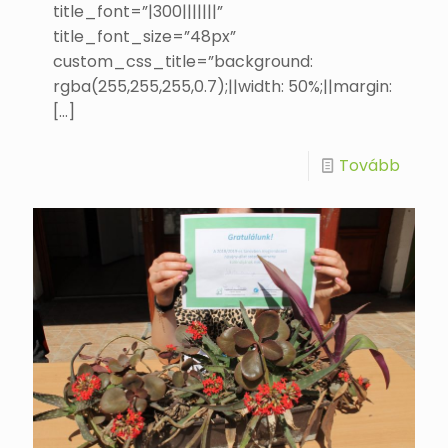
title_font=”|300|||||||”
title_font_size=”48px”
custom_css_title=”background:
rgba(255,255,255,0.7);||width: 50%;||margin:
[…]
Tovább