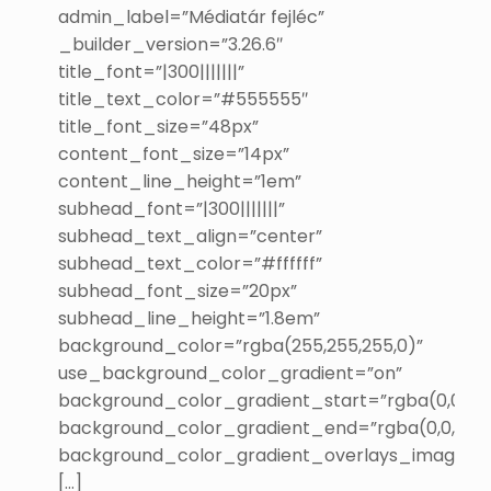
admin_label=”Médiatár fejléc”
_builder_version=”3.26.6″
title_font=”|300|||||||”
title_text_color=”#555555″
title_font_size=”48px”
content_font_size=”14px”
content_line_height=”1em”
subhead_font=”|300|||||||”
subhead_text_align=”center”
subhead_text_color=”#ffffff”
subhead_font_size=”20px”
subhead_line_height=”1.8em”
background_color=”rgba(255,255,255,0)”
use_background_color_gradient=”on”
background_color_gradient_start=”rgba(0,0,0,0.
background_color_gradient_end=”rgba(0,0,0,0.6
background_color_gradient_overlays_image=”
[…]