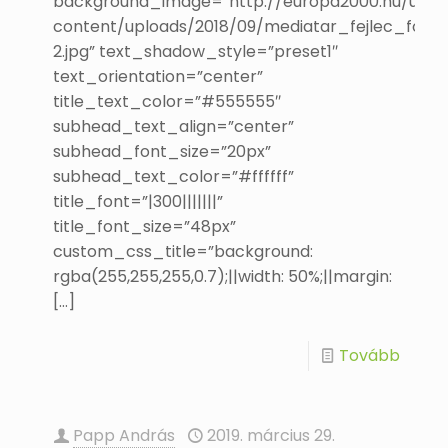
background_image=”http://europa2000.hu/uj/w
content/uploads/2018/09/mediatar_fejlec_foto-
2.jpg” text_shadow_style=”preset1″
text_orientation=”center”
title_text_color=”#555555″
subhead_text_align=”center”
subhead_font_size=”20px”
subhead_text_color=”#ffffff”
title_font=”|300|||||||”
title_font_size=”48px”
custom_css_title=”background:
rgba(255,255,255,0.7);||width: 50%;||margin:
[…]
Tovább
Papp András
2019. március 29.