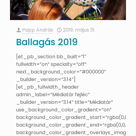
Papp András
2019. május 31.
Ballagás 2019
[et_pb_section bb_built=”1″
fullwidth=”on” specialty=”off”
next_background_color=”#000000″
_builder_version=”3.14″]
[et_pb_fullwidth_header
admin_label=”Médiatár fejléc”
_builder_version=”3.14″ title=”Médiatár”
use_background_color_gradient=”on”
background_color_gradient_start=”rgba(0,0,0,0.
background_color_gradient_end=”rgba(0,0,0,0.6
background_color_gradient_overlays_image=”