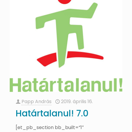
Papp András
2019. április 16.
Határtalanul! 7.0
[et_pb_section bb_built=”1″