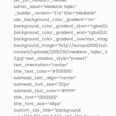
[et_pb_fullwidth_header
admin_label=”Médiatár fejléc”
_builder_version=”3.14″ title=”Médiatár”
use_background_color_gradient=”on”
background_color_gradient_start=”rgba(0,0,0,0.
background_color_gradient_end=”rgba(0,0,0,0.6
background_color_gradient_overlays_image=”
background_image=”http://europa2000.hu/uj/w
content/uploads/2018/09/mediatar_fejlec_foto-
2.jpg” text_shadow_style=”preset1″
text_orientation=”center”
title_text_color=”#555555″
subhead_text_align=”center”
subhead_font_size=”20px”
subhead_text_color=”#ffffff”
title_font=”|300|||||||”
title_font_size=”48px”
custom_css_title=”background: