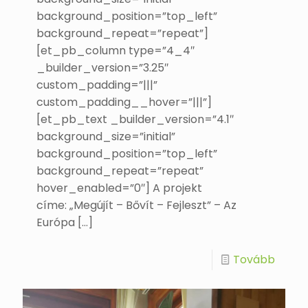
background_position=”top_left”
background_repeat=”repeat”]
[et_pb_column type=”4_4″
_builder_version=”3.25″
custom_padding=”|||”
custom_padding__hover=”|||”]
[et_pb_text _builder_version=”4.1″
background_size=”initial”
background_position=”top_left”
background_repeat=”repeat”
hover_enabled=”0″] A projekt
címe: „Megújít – Bővít – Fejleszt” – Az
Európa
[…]
Tovább