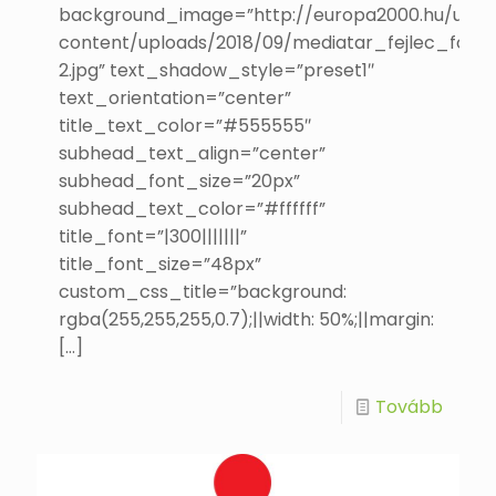
background_image=”http://europa2000.hu/uj/w
content/uploads/2018/09/mediatar_fejlec_foto-
2.jpg” text_shadow_style=”preset1″
text_orientation=”center”
title_text_color=”#555555″
subhead_text_align=”center”
subhead_font_size=”20px”
subhead_text_color=”#ffffff”
title_font=”|300|||||||”
title_font_size=”48px”
custom_css_title=”background:
rgba(255,255,255,0.7);||width: 50%;||margin:
[…]
Tovább