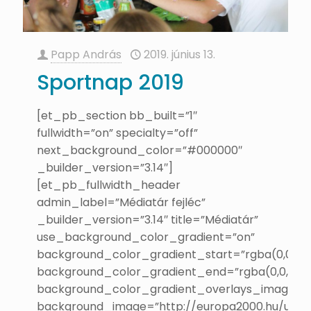
Papp András
2019. június 13.
Sportnap 2019
[et_pb_section bb_built=”1″
fullwidth=”on” specialty=”off”
next_background_color=”#000000″
_builder_version=”3.14″]
[et_pb_fullwidth_header
admin_label=”Médiatár fejléc”
_builder_version=”3.14″ title=”Médiatár”
use_background_color_gradient=”on”
background_color_gradient_start=”rgba(0,0,0,0.
background_color_gradient_end=”rgba(0,0,0,0.6
background_color_gradient_overlays_image=”
background_image=”http://europa2000.hu/uj/w