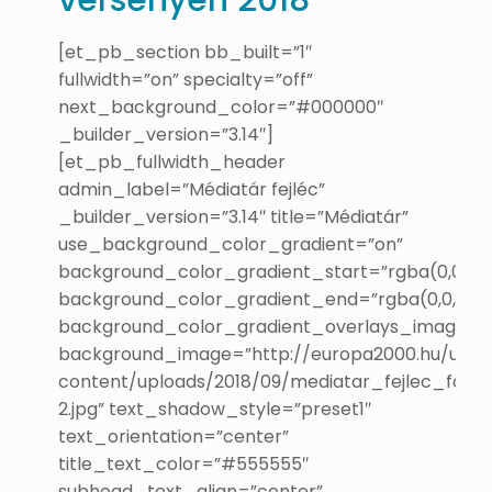
versenyen 2018
[et_pb_section bb_built=”1″
fullwidth=”on” specialty=”off”
next_background_color=”#000000″
_builder_version=”3.14″]
[et_pb_fullwidth_header
admin_label=”Médiatár fejléc”
_builder_version=”3.14″ title=”Médiatár”
use_background_color_gradient=”on”
background_color_gradient_start=”rgba(0,0,0,0.
background_color_gradient_end=”rgba(0,0,0,0.6
background_color_gradient_overlays_image=”
background_image=”http://europa2000.hu/uj/w
content/uploads/2018/09/mediatar_fejlec_foto-
2.jpg” text_shadow_style=”preset1″
text_orientation=”center”
title_text_color=”#555555″
subhead_text_align=”center”