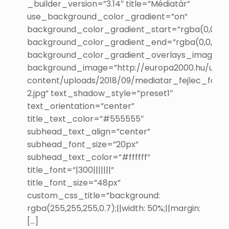
_builder_version=”3.14″ title=”Médiatár”
use_background_color_gradient=”on”
background_color_gradient_start=”rgba(0,0,0,0.
background_color_gradient_end=”rgba(0,0,0,0.6
background_color_gradient_overlays_image=”
background_image=”http://europa2000.hu/uj/w
content/uploads/2018/09/mediatar_fejlec_foto-
2.jpg” text_shadow_style=”preset1″
text_orientation=”center”
title_text_color=”#555555″
subhead_text_align=”center”
subhead_font_size=”20px”
subhead_text_color=”#ffffff”
title_font=”|300|||||||”
title_font_size=”48px”
custom_css_title=”background:
rgba(255,255,255,0.7);||width: 50%;||margin:
[…]