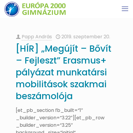
Papp András
2019. szeptember 20.
[HÍR] „Megújít – Bővít
– Fejleszt” Erasmus+
pályázat munkatársi
mobilitások szakmai
beszámolója
[et_pb_section fb_built=”1″
_builder_version=”3.22″][et_pb_row
_builder_version=”3.25″
background_size=”initial”