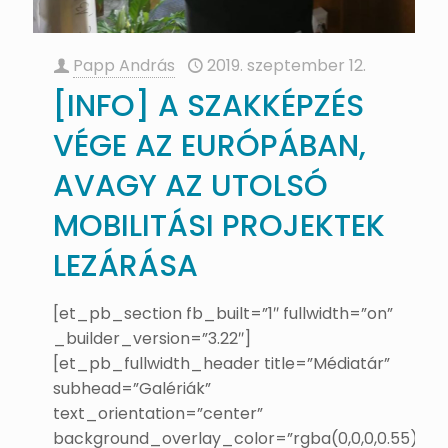
Papp András
2019. szeptember 12.
[INFO] A SZAKKÉPZÉS
VÉGE AZ EURÓPÁBAN,
AVAGY AZ UTOLSÓ
MOBILITÁSI PROJEKTEK
LEZÁRÁSA
[et_pb_section fb_built=”1″ fullwidth=”on”
_builder_version=”3.22″]
[et_pb_fullwidth_header title=”Médiatár”
subhead=”Galériák”
text_orientation=”center”
background_overlay_color=”rgba(0,0,0,0.55)”