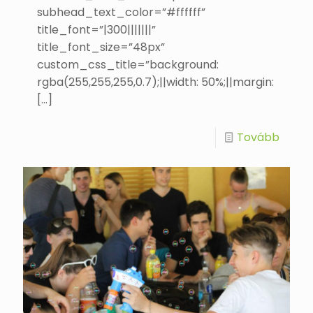
subhead_text_color=”#ffffff”
title_font=”|300|||||||”
title_font_size=”48px”
custom_css_title=”background:
rgba(255,255,255,0.7);||width: 50%;||margin:
[…]
Tovább