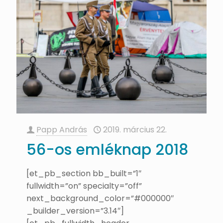
Papp András
2019. március 22.
56-os emléknap 2018
[et_pb_section bb_built=”1″
fullwidth=”on” specialty=”off”
next_background_color=”#000000″
_builder_version=”3.14″]