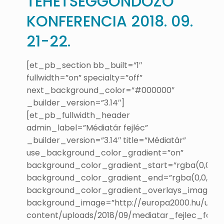
TEHETSÉGGONDOZÓ
KONFERENCIA 2018. 09.
21-22.
[et_pb_section bb_built=”1″
fullwidth=”on” specialty=”off”
next_background_color=”#000000″
_builder_version=”3.14″]
[et_pb_fullwidth_header
admin_label=”Médiatár fejléc”
_builder_version=”3.14″ title=”Médiatár”
use_background_color_gradient=”on”
background_color_gradient_start=”rgba(0,0,0,0.
background_color_gradient_end=”rgba(0,0,0,0.6
background_color_gradient_overlays_image=”
background_image=”http://europa2000.hu/uj/w
content/uploads/2018/09/mediatar_fejlec_foto-