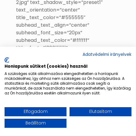
2.jpg” text_shadow_style=”preset1″
text_orientation=”center”
title_text_color=”#555555″
subhead_text_align=”center”
subhead_font_size=”20px”
subhead_text_color=”#ffffff”
title_font=”|300|||||||”
Adatvédelmi irányelvek
title_font_size=”48px”
custom_css_title=”background:
Honlapunk sütiket (cookies) használ
rgba(255,255,255,0.7);||width: 50%;||margin:
A szükséges sütik alkalmazása elengedhetetlen a honlapunk
[…]
működéséhez, így ahhoz nem szükséges az Ön hozzájárulása. A
statisztikai és marketing sütik alkalmazása csak segíti a
munkánkat, de azok használata nem elengedhetetlen, így kizárólag
az Ön hozzájárulása esetén alkalmazunk ilyen sütit.
Tovább
Elfogadom
Elutasítom
Beállítom