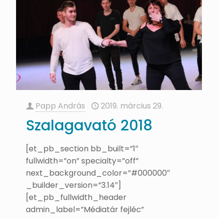
Papp András
2019. március 29.
Szalagavató 2018
[et_pb_section bb_built=”1″
fullwidth=”on” specialty=”off”
next_background_color=”#000000″
_builder_version=”3.14″]
[et_pb_fullwidth_header
admin_label=”Médiatár fejléc”