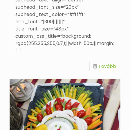
subhead_font_size=”20px”
subhead_text_color=”#ffffff”
title_font=”|300|||||||”
title_font_size=”48px”
custom_css_title=”background:
rgba(255,255,255,0.7);||width: 50%;||margin:
[…]
Tovább