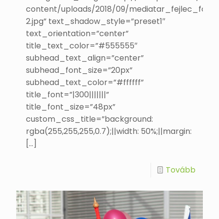
content/uploads/2018/09/mediatar_fejlec_foto-
2.jpg” text_shadow_style=”preset1″
text_orientation=”center”
title_text_color=”#555555″
subhead_text_align=”center”
subhead_font_size=”20px”
subhead_text_color=”#ffffff”
title_font=”|300|||||||”
title_font_size=”48px”
custom_css_title=”background:
rgba(255,255,255,0.7);||width: 50%;||margin:
[…]
Tovább