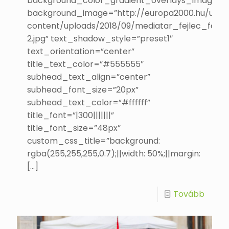
background_color_gradient_overlays_image=”
background_image=”http://europa2000.hu/uj/w
content/uploads/2018/09/mediatar_fejlec_foto-
2.jpg” text_shadow_style=”preset1″
text_orientation=”center”
title_text_color=”#555555″
subhead_text_align=”center”
subhead_font_size=”20px”
subhead_text_color=”#ffffff”
title_font=”|300|||||||”
title_font_size=”48px”
custom_css_title=”background:
rgba(255,255,255,0.7);||width: 50%;||margin:
[…]
Tovább