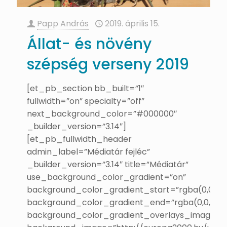
Papp András
2019. április 15.
Állat- és növény
szépség verseny 2019
[et_pb_section bb_built=”1″
fullwidth=”on” specialty=”off”
next_background_color=”#000000″
_builder_version=”3.14″]
[et_pb_fullwidth_header
admin_label=”Médiatár fejléc”
_builder_version=”3.14″ title=”Médiatár”
use_background_color_gradient=”on”
background_color_gradient_start=”rgba(0,0,0,0.
background_color_gradient_end=”rgba(0,0,0,0.6
background_color_gradient_overlays_image=”