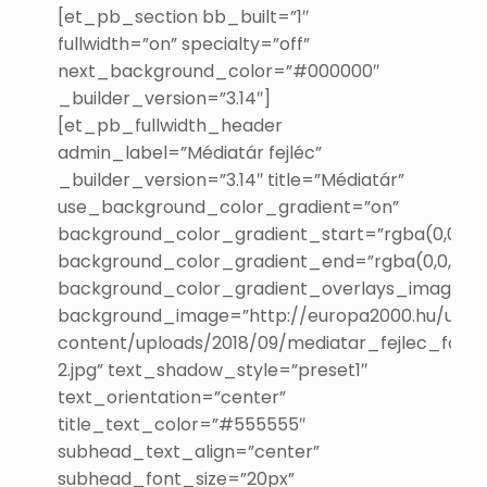
[et_pb_section bb_built=”1″
fullwidth=”on” specialty=”off”
next_background_color=”#000000″
_builder_version=”3.14″]
[et_pb_fullwidth_header
admin_label=”Médiatár fejléc”
_builder_version=”3.14″ title=”Médiatár”
use_background_color_gradient=”on”
background_color_gradient_start=”rgba(0,0,0,0.
background_color_gradient_end=”rgba(0,0,0,0.6
background_color_gradient_overlays_image=”
background_image=”http://europa2000.hu/uj/w
content/uploads/2018/09/mediatar_fejlec_foto-
2.jpg” text_shadow_style=”preset1″
text_orientation=”center”
title_text_color=”#555555″
subhead_text_align=”center”
subhead_font_size=”20px”