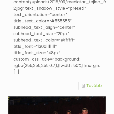
content/uploads/2018/09/mediatar_fejlec_foto-
2.jpg” text_shadow_style=”preset1″
text_orientation=”center”
title_text_color=”#555555″
subhead_text_align=”center”
subhead_font_size=”20px”
subhead_text_color=”#ffffff”
title_font=”|300|||||||”
title_font_size=”48px”
custom_css_title=”background:
rgba(255,255,255,0.7);||width: 50%;||margin:
[…]
Tovább