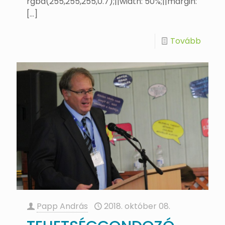
rgba(255,255,255,0.7);||width: 50%;||margin:
[…]
Tovább
Papp András
2018. október 08.