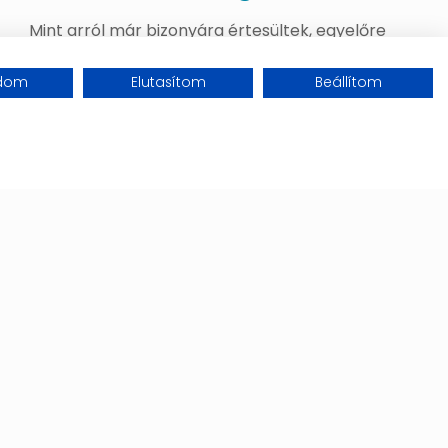
Mint arról már bizonyára értesültek, egyelőre
nem térhetünk vissza az iskolába. Jelenlegi
tudásunk szerint ez május 10-re tolódott el.
adom
Elutasítom
Beállítom
Tájékoztatom Önöket, hogy kollégáink
nagyrésze megkapta az
[…]
Tovább