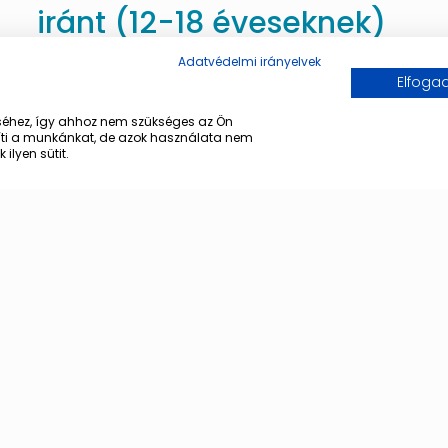
iránt (12-18 éveseknek)
Adatvédelmi irányelvek
Kérjük, hogy a cikk alján lévő formot kitöltve
Elfog
nyilatkozzanak arról, hogy igénylik-e az oltást!
Tájékoztatjuk Önöket, hogy a Kormány döntése
éhez, így ahhoz nem szükséges az Ön
gíti a munkánkat, de azok használata nem
alapján 2021. augusztus 30-31. napján a
[…]
ilyen sütit.
Tovább