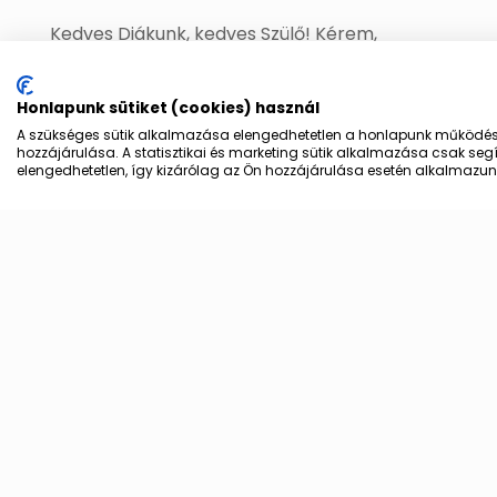
Kedves Diákunk, kedves Szülő! Kérem,
segítsenek iskolánknak azzal, hogy az Önökre
vonatkozó részt elolvassák. Az idő szűkös, ezért
Honlapunk sütiket (cookies) használ
megpróbáljuk röviden összefoglalni, hogy kire,
A szükséges sütik alkalmazása elengedhetetlen a honlapunk működés
mi vonatkozik. (A
[…]
hozzájárulása. A statisztikai és marketing sütik alkalmazása csak se
elengedhetetlen, így kizárólag az Ön hozzájárulása esetén alkalmazunk 
Tovább