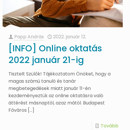
Papp András
2022. január 12.
[INFO] Online oktatás
2022 január 21-ig
Tisztelt Szülők! Tájékoztatom Önöket, hogy a
magas számú tanuló és tanár
megbetegedések miatt január 11-én
kezdeményeztük az online oktatásra való
áttérést másnaptól, azaz mától. Budapest
Főváros
[…]
Tovább