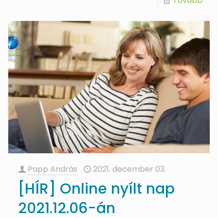
Tovább
Papp András
2021. december 03.
[HÍR] Online nyílt nap
2021.12.06-án