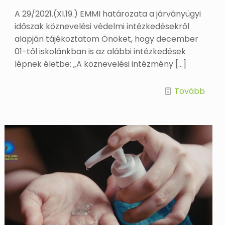
A 29/2021.(XI.19.) EMMI határozata a járványügyi
időszak köznevelési védelmi intézkedésekről
alapján tájékoztatom Önöket, hogy december
01-től iskolánkban is az alábbi intézkedések
lépnek életbe: „A köznevelési intézmény
[…]
Tovább