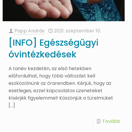
Papp András
2021. szeptember 10.
[INFO] Egészségügyi
óvintézkedések
A tanév kezdetén, az első hetekben
előfordulhat, hogy több változást kell
eszközölnünk az órarendben. Kérjük, hogy az
esetleges, ezzel kapcsolatos üzeneteket
kísérjék figyelemmel! Köszönjük a türelmüket
[…]
Tovább