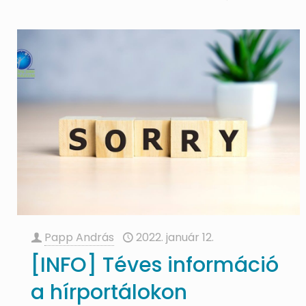
Papp András
2022. január 12.
[INFO] Téves információ
a hírportálokon