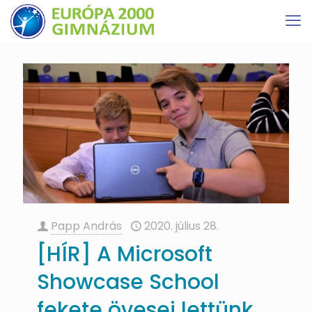
Papp András
2020. július 28.
[HÍR] A Microsoft
Showcase School
fekete övesei lettünk