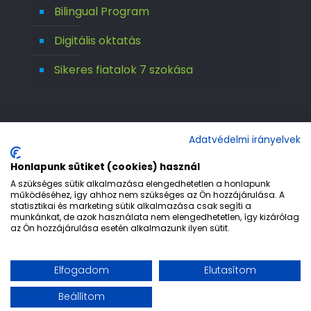
Bilingual Program
Digitális oktatás
Sikeres fiatalok 7 szokása
Adatvédelmi irányelvek
Honlapunk sütiket (cookies) használ
A szükséges sütik alkalmazása elengedhetetlen a honlapunk
működéséhez, így ahhoz nem szükséges az Ön hozzájárulása. A
statisztikai és marketing sütik alkalmazása csak segíti a
© 1992-2026 Európa 2000 Gimnázium. All
munkánkat, de azok használata nem elengedhetetlen, így kizárólag
az Ön hozzájárulása esetén alkalmazunk ilyen sütit.
Rights Reserved.
Etika
Adatvédelem
Jogi nyilatkozat
Elfogadom
Elutasítom
Impresszum
Beállítom