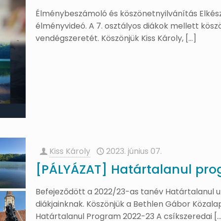
Élménybeszámoló és köszönetnyilvánítás Elkés
élményvideó. A 7. osztályos diákok mellett köszö
vendégszeretét. Köszönjük Kiss Károly,
[…]
Kiss Károly
2023. június 07.
[PÁLYÁZAT] Határtalanul pr
Befejeződött a 2022/23-as tanév Határtalanul u
diákjainknak. Köszönjük a Bethlen Gábor Közala
Határtalanul Program 2022-23 A csíkszeredai
[…