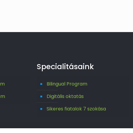
Specialitásaink
um
Bilingual Program
um
Digitális oktatás
Sikeres fiatalok 7 szokása