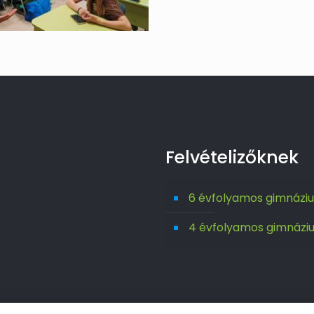
Felvételizőknek
6 évfolyamos gimnázi
4 évfolyamos gimnázi