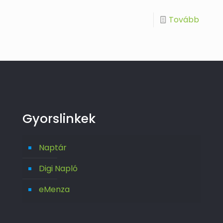
Tovább
Gyorslinkek
Naptár
Digi Napló
eMenza