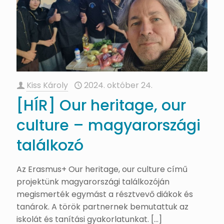
Kiss Károly
2024. október 24.
[HÍR] Our heritage, our
culture – magyarországi
találkozó
Az Erasmus+ Our heritage, our culture című
projektünk magyarországi találkozóján
megismerték egymást a résztvevő diákok és
tanárok. A török partnernek bemutattuk az
iskolát és tanítási gyakorlatunkat.
[…]