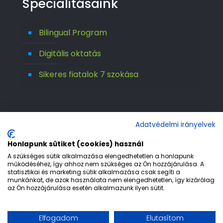
Specialitásaink
Bilingual Program
Digitális oktatás
Sikeres fiatalok 7 szokása
Adatvédelmi irányelvek
Honlapunk sütiket (cookies) használ
A szükséges sütik alkalmazása elengedhetetlen a honlapunk
működéséhez, így ahhoz nem szükséges az Ön hozzájárulása. A
statisztikai és marketing sütik alkalmazása csak segíti a
© 1992-2026 Európa 2000 Gimnázium. All
munkánkat, de azok használata nem elengedhetetlen, így kizárólag
az Ön hozzájárulása esetén alkalmazunk ilyen sütit.
Rights Reserved.
Etika
Adatvédelem
Jogi nyilatkozat
Elfogadom
Elutasítom
Impresszum