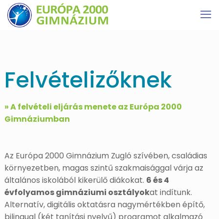
Felvételizőknek
» A felvételi eljárás menete az Európa 2000
Gimnáziumban
Az Európa 2000 Gimnázium Zugló szívében, családias
környezetben, magas szintű szakmaisággal várja az
általános iskolából kikerülő diákokat.
6 és 4
évfolyamos gimnáziumi osztályok
at indítunk.
Alternatív, digitális oktatásra nagymértékben építő,
bilingual (két tanítási nyelvű) programot alkalmazó