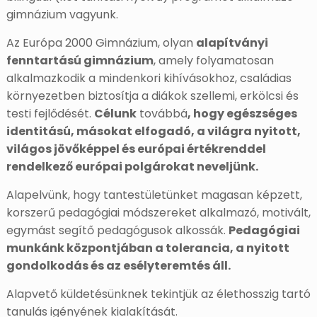
gimnázium vagyunk.
Az Európa 2000 Gimnázium, olyan
alapítványi
fenntartású gimnázium
, amely folyamatosan
alkalmazkodik a mindenkori kihívásokhoz, családias
környezetben biztosítja a diákok szellemi, erkölcsi és
testi fejlődését.
Célunk
továbbá
, hogy egészséges
identitású, másokat elfogadó, a világra nyitott,
világos jövőképpel és európai értékrenddel
rendelkező európai polgárokat neveljünk.
Alapelvünk, hogy tantestületünket magasan képzett,
korszerű pedagógiai módszereket alkalmazó, motivált,
egymást segítő pedagógusok alkossák.
Pedagógiai
munkánk központjában a tolerancia, a nyitott
gondolkodás és az esélyteremtés áll.
Alapvető küldetésünknek tekintjük az élethosszig tartó
tanulás igényének kialakítását.