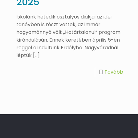
2025
Iskolánk hetedik osztályos diákjai az idei
tanévben is részt vettek, az immár
hagyománnyá vált „Határtalanul” program
kirándulásán. Ennek keretében április 5-én
reggel elindultunk Erdélybe. Nagyváradnál
léptük
[…]
Tovább