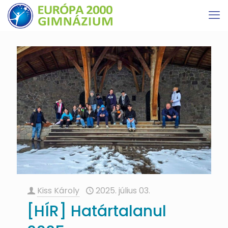
Kiss Károly
2025. július 03.
[HÍR] Határtalanul