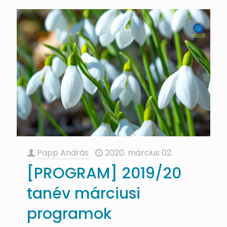
Papp András
2020. március 02.
[PROGRAM] 2019/20
tanév márciusi
programok