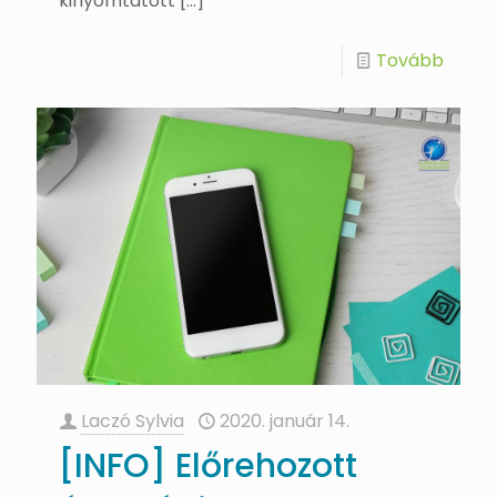
kinyomtatott
[…]
Tovább
Laczó Sylvia
2020. január 14.
[INFO] Előrehozott