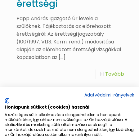
érettségi
Papp András Igazgató Úr levele a
szülőknek. Tájékoztatás az előrehozott
érettségiről: Az érettségi jogszabály
(100/1997. VI.13. Korm. rend.) módosítása
alapján az előrehozott érettségi vizsgákkal
kapcsolatban az
[…]
Tovább
Adatvédelmi irányelvek
Sikolya Erzsébet
2020. január 09.
[PROGRAM] Államilag
Honlapunk sütiket (cookies) használ
A szükséges sütik alkalmazása elengedhetetlen a honlapunk
támogatott nyelvi
működéséhez, így ahhoz nem szükséges az Ön hozzájárulása. A
statisztikai és marketing sütik alkalmazása csak segíti a
munkánkat, de azok használata nem elengedhetetlen, így kizárólag
táborok 2020.
az Ön hozzájárulása esetén alkalmazunk ilyen sütit.