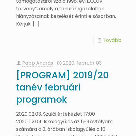
támogatásáról szóló 1998. évi LXXXIV.
törvény”, amely a tanulók igazolatlan
hiányzásainak kezelését érinti elsősorban.
Kérjük,
[…]
Tovább
Papp András
2020. február 03.
[PROGRAM] 2019/20
tanév februári
programok
2020.02.03. Szülői értekezlet 17:00
2020.02.04. Iskolagyűlés az 5-9.évfolyam
számára a 2. órában Iskolagyűlés a 10-