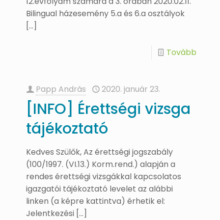
12.évfolyam számára a 3. órában 2020.02.11.
Bilingual házesemény 5.a és 6.a osztályok
[…]
Tovább
Papp András
2020. január 23.
[INFO] Érettségi vizsga
tájékoztató
Kedves Szülők, Az érettségi jogszabály
(100/1997. (VI.13.) Korm.rend.) alapján a
rendes érettségi vizsgákkal kapcsolatos
igazgatói tájékoztató levelet az alábbi
linken (a képre kattintva) érhetik el:
Jelentkezési
[…]