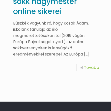
sakk nagymester
online sikerei
Büszkék vagyunk rá, hogy Kozák Ádám,
iskolánk tanulója az élő
megmérettetéseken túl (2019 végén
Európa Bajnokságot nyert), az online
sakkversenyeken is lenyűgöző
eredményekkel szerepel. Az Európa
[…]
Tovább