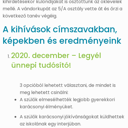
kihirdetésekor különdíjakat is osztottunk az oklevelek
mellé. A vándorkupát az 5/A osztály vette át és őrzi a
következő tanév végéig.
A kihívások címszavakban,
képekben és eredményeink
2020. december – Legyél
ünnepi tudósító!
3 opcióból lehetett választani, de mindet is
meg lehetett csinálni:
A szülők elmesélhették legjobb gyerekkori
karácsonyi élményüket.
A szülők karácsonyi jókívánságokat küldhettek
az iskolának egy interjúban.