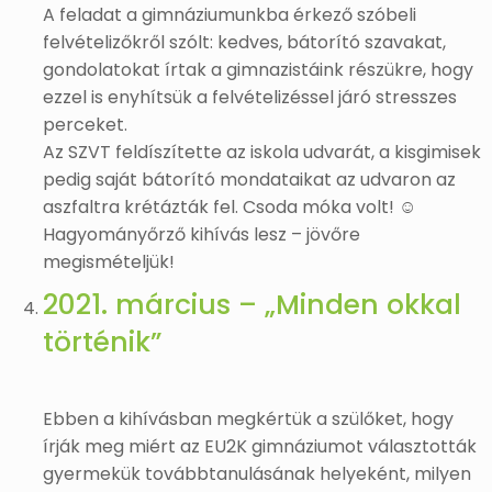
A feladat a gimnáziumunkba érkező szóbeli
felvételizőkről szólt: kedves, bátorító szavakat,
gondolatokat írtak a gimnazistáink részükre, hogy
ezzel is enyhítsük a felvételizéssel járó stresszes
perceket.
Az SZVT feldíszítette az iskola udvarát, a kisgimisek
pedig saját bátorító mondataikat az udvaron az
aszfaltra krétázták fel. Csoda móka volt! ☺
Hagyományőrző kihívás lesz – jövőre
megismételjük!
2021. március – „Minden okkal
történik”
Ebben a kihívásban megkértük a szülőket, hogy
írják meg miért az EU2K gimnáziumot választották
gyermekük továbbtanulásának helyeként, milyen