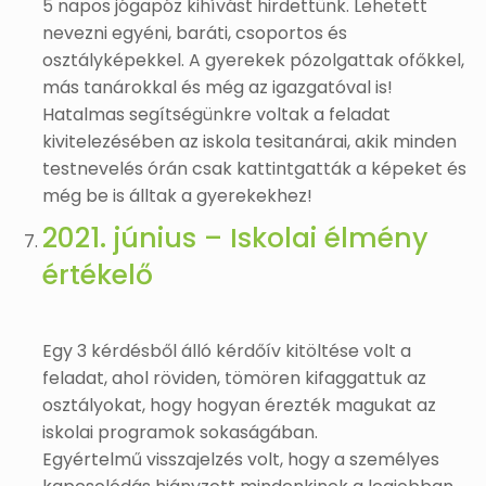
5 napos jógapóz kihívást hirdettünk. Lehetett
nevezni egyéni, baráti, csoportos és
osztályképekkel. A gyerekek pózolgattak ofőkkel,
más tanárokkal és még az igazgatóval is!
Hatalmas segítségünkre voltak a feladat
kivitelezésében az iskola tesitanárai, akik minden
testnevelés órán csak kattintgatták a képeket és
még be is álltak a gyerekekhez!
2021. június – Iskolai élmény
értékelő
Egy 3 kérdésből álló kérdőív kitöltése volt a
feladat, ahol röviden, tömören kifaggattuk az
osztályokat, hogy hogyan érezték magukat az
iskolai programok sokaságában.
Egyértelmű visszajelzés volt, hogy a személyes