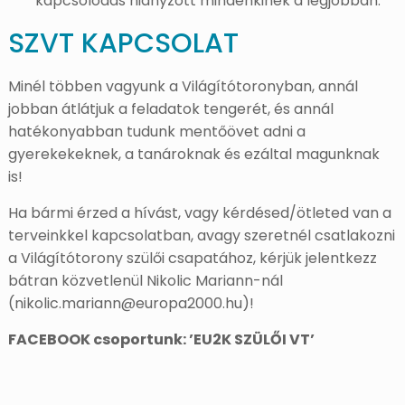
kapcsolódás hiányzott mindenkinek a legjobban.
SZVT KAPCSOLAT
Minél többen vagyunk a Világítótoronyban, annál
jobban átlátjuk a feladatok tengerét, és annál
hatékonyabban tudunk mentőövet adni a
gyerekekeknek, a tanároknak és ezáltal magunknak
is!
Ha bármi érzed a hívást, vagy kérdésed/ötleted van a
terveinkkel kapcsolatban, avagy szeretnél csatlakozni
a Világítótorony szülői csapatához, kérjük jelentkezz
bátran közvetlenül Nikolic Mariann-nál
(nikolic.mariann@europa2000.hu)!
FACEBOOK csoportunk: ’EU2K SZÜLŐI VT’