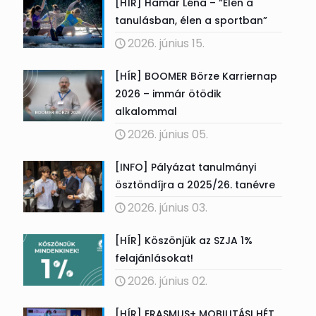
[HÍR] Hamar Léna – “Élen a
tanulásban, élen a sportban”
2026. június 15.
[HÍR] BOOMER Börze Karriernap
2026 – immár ötödik
alkalommal
2026. június 05.
[INFO] Pályázat tanulmányi
ösztöndíjra a 2025/26. tanévre
2026. június 03.
[HÍR] Köszönjük az SZJA 1%
felajánlásokat!
2026. június 02.
[HÍR] ERASMUS+ MOBILITÁSI HÉT