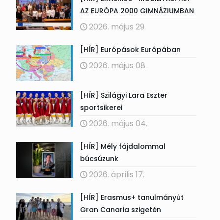
AZ EURÓPA 2000 GIMNÁZIUMBAN
2026. május 29.
[HÍR] Európások Európában
2026. május 08.
[HÍR] Szilágyi Lara Eszter
sportsikerei
2026. május 04.
[HÍR] Mély fájdalommal
búcsúzunk
2026. április 17.
[HÍR] Erasmus+ tanulmányút
Gran Canaria szigetén