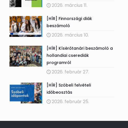
2026. március 11.
[HÍR] Finnországi diák
beszámoló
2026. március 10.
[HÍR] Kísérőtanári beszámoló a
hollandiai cserediák
programról
2026. február 27.
[HÍR] Szóbeli felvételi
időbeosztás
2026. február 25.