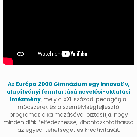
Az Európa 2000 Gimnázium egy innovatív,
alapítványi fenntartású nevelési-oktatási
intézmény
, mely a XXI. századi pedagógiai
módszerek és a személyiségfejlesztő
programok alkalmazásával biztosítja, hogy
minden diák felfedezhesse, kibontazkotathassa
az egyedi tehetségét és kreativitását.