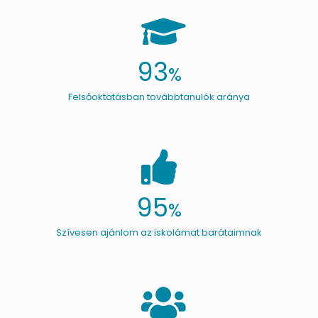
93
%
Felsőoktatásban továbbtanulók aránya
95
%
Szívesen ajánlom az iskolámat barátaimnak