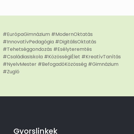
#EurópaGimnázium #ModernOktatás
#InnovatívPedagógia #DigitálisOktatás
#Tehetséggondozás #Esélyteremtés
#CsaládiasIskola #KözösségiÉlet #KreatívTanítás
#NyelvMester #BefogadóKözösség #Gimnázium
#Zugló
Gyorslinkek