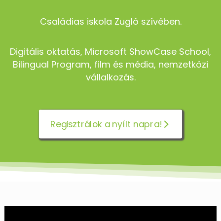
Családias iskola Zugló szívében.
Digitális oktatás, Microsoft ShowCase School,
Bilingual Program, film és média, nemzetközi
vállalkozás.
Regisztrálok a nyílt napra!