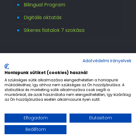
Bilingual Program
Digitális oktatás
Sikeres fiatalok 7 szokása
Adatvédelmi irányelvek
Honlapunk sütiket (cookies) használ
A szükséges sütik alkalmazása elengedhetetlen a honlapunk
működéséhez, így ahhoz nem szükséges az Ön hozzájárulása. A
statisztikai és marketing sütik alkalmazása csak segíti a
© 1992-2026 Európa 2000 Gimnázium. All
munkánkat, de azok használata nem elengedhetetlen, így kizárólag
az Ön hozzájárulása esetén alkalmazunk ilyen sütit.
Rights Reserved.
Etika
Adatvédelem
Jogi nyilatkozat
Elfogadom
Elutasítom
Impresszum
Beállítom