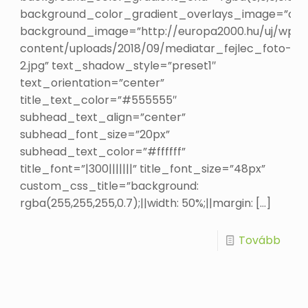
background_color_gradient_overlays_image=”on”
background_image=”http://europa2000.hu/uj/wp-
content/uploads/2018/09/mediatar_fejlec_foto-
2.jpg” text_shadow_style=”preset1″
text_orientation=”center”
title_text_color=”#555555″
subhead_text_align=”center”
subhead_font_size=”20px”
subhead_text_color=”#ffffff”
title_font=”|300|||||||” title_font_size=”48px”
custom_css_title=”background:
rgba(255,255,255,0.7);||width: 50%;||margin:
[…]
Tovább