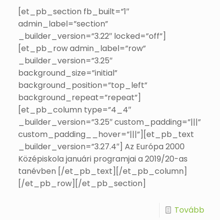
[et_pb_section fb_built=”1″
admin_label=”section”
_builder_version=”3.22″ locked=”off”]
[et_pb_row admin_label=”row”
_builder_version=”3.25″
background_size=”initial”
background_position=”top_left”
background_repeat=”repeat”]
[et_pb_column type=”4_4″
_builder_version=”3.25″ custom_padding=”|||”
custom_padding__hover=”|||”][et_pb_text
_builder_version=”3.27.4″] Az Európa 2000
Középiskola januári programjai a 2019/20-as
tanévben [/et_pb_text][/et_pb_column]
[/et_pb_row][/et_pb_section]
Tovább