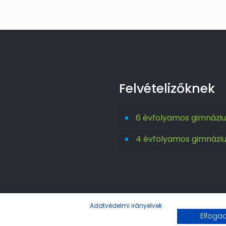
Felvételizőknek
6 évfolyamos gimnázi
4 évfolyamos gimnázi
Adatvédelmi irányelvek
Elfog