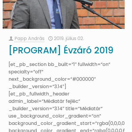
Papp András
2019. július 02.
[PROGRAM] Évzáró 2019
[et_pb_section bb_built=”1″ fullwidth=”on”
specialty=”off”
next_background_color=”#000000″
_builder_version=”3.14″]
[et_pb_fullwidth_header
admin_label=”Médiatár fejléc”
_builder_version=”3.14″ title=”Médiatár”
use_background_color_gradient=”on”
background_color_gradient_start=”rgba(0,0,0,0.61)
background_color_gradient_end=”rgba(0,0,0,0.61)”