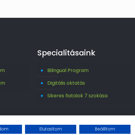
Specialitásaink
um
Bilingual Program
um
Digitális oktatás
Sikeres fiatalok 7 szokása
adom
Elutasítom
Beállítom