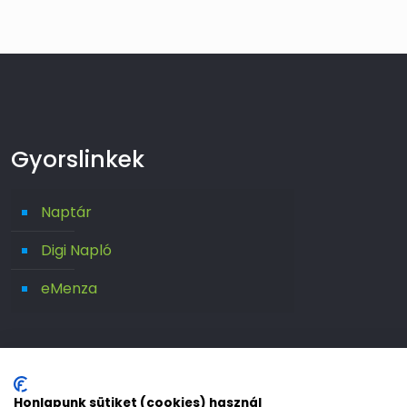
Gyorslinkek
Naptár
Digi Napló
eMenza
Honlapunk sütiket (cookies) használ