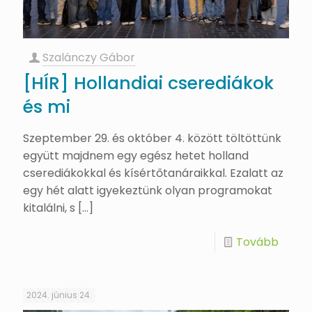
Szalánczy Gábor
[HÍR] Hollandiai cserediákok
és mi
Szeptember 29. és október 4. között töltöttünk
együtt majdnem egy egész hetet holland
cserediákokkal és kísértőtanáraikkal. Ezalatt az
egy hét alatt igyekeztünk olyan programokat
kitalálni, s
[…]
Tovább
2024. június 24.