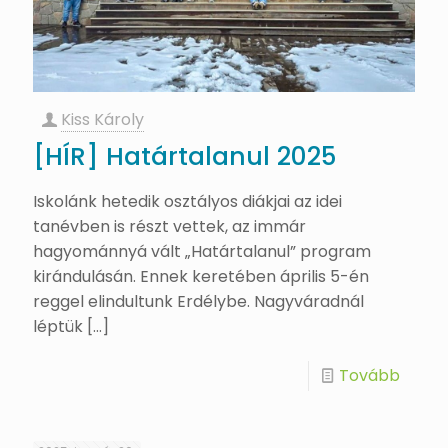
Kiss Károly
[HÍR] Határtalanul 2025
Iskolánk hetedik osztályos diákjai az idei
tanévben is részt vettek, az immár
hagyománnyá vált „Határtalanul” program
kirándulásán. Ennek keretében április 5-én
reggel elindultunk Erdélybe. Nagyváradnál
léptük
[…]
Tovább