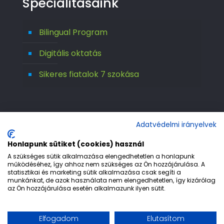
Specialitásaink
Bilingual Program
Digitális oktatás
Sikeres fiatalok 7 szokása
Adatvédelmi irányelvek
Honlapunk sütiket (cookies) használ
A szükséges sütik alkalmazása elengedhetetlen a honlapunk
működéséhez, így ahhoz nem szükséges az Ön hozzájárulása. A
statisztikai és marketing sütik alkalmazása csak segíti a
© 1992-2026 Európa 2000 Gimnázium. All
munkánkat, de azok használata nem elengedhetetlen, így kizárólag
az Ön hozzájárulása esetén alkalmazunk ilyen sütit.
Rights Reserved.
Etika
Adatvédelem
Jogi nyilatkozat
Elfogadom
Elutasítom
Impresszum