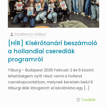
Szalánczy Gábor
[HÍR] Kísérőtanári beszámoló
a hollandiai cserediák
programról
Tilburg – Budapest 2026 Február 2 és 6 között
lehetőségem nyílt részt venni a holland
cserekapcsolatban, melynek keretein belül 9
tilburgi diák látogatott el iskolánkba egy
[…]
Tovább