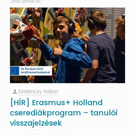
2025. január 20.
Szalánczy Gábor
[HÍR] Erasmus+ Holland
cserediákprogram – tanulói
visszajelzések