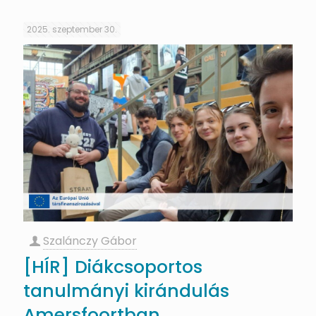
2025. szeptember 30.
Szalánczy Gábor
[HÍR] Diákcsoportos
tanulmányi kirándulás
Amersfoortban