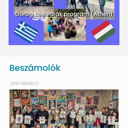
Görög cserediák program (Athén)
Beszámolók
2026. február 27.