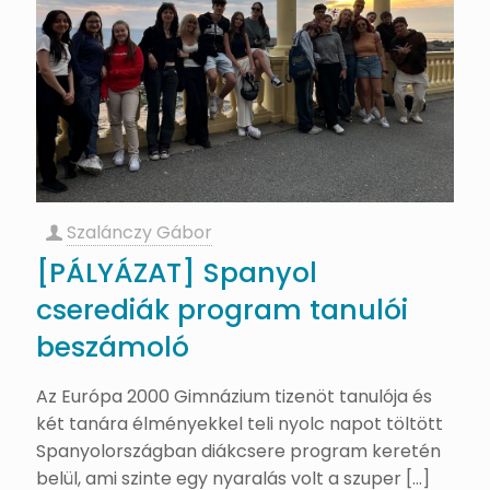
Szalánczy Gábor
[PÁLYÁZAT] Spanyol
cserediák program tanulói
beszámoló
Az Európa 2000 Gimnázium tizenöt tanulója és
két tanára élményekkel teli nyolc napot töltött
Spanyolországban diákcsere program keretén
belül, ami szinte egy nyaralás volt a szuper
[…]