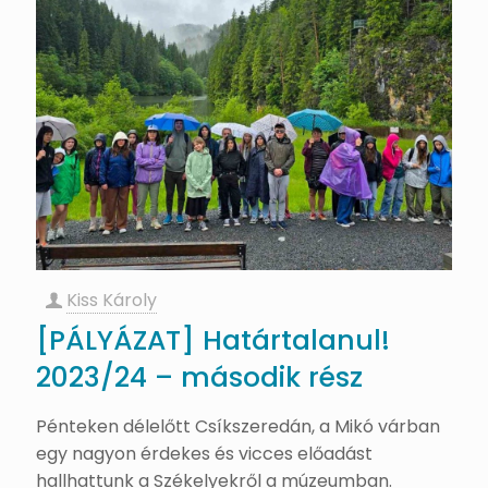
Kiss Károly
[PÁLYÁZAT] Határtalanul!
2023/24 – második rész
Pénteken délelőtt Csíkszeredán, a Mikó várban
egy nagyon érdekes és vicces előadást
hallhattunk a Székelyekről a múzeumban.