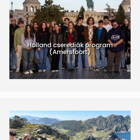
Holland cserediák program
(Amersfoort)