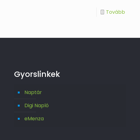
Tovább
Gyorslinkek
Naptár
Digi Napló
eMenza