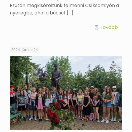
Ezután megkiséreltünk felmenni Csíksomlyón a
nyeregbe, ahol a búcsút
[…]
Tovább
2024. június 24.