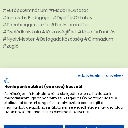
#EurópaGimnázium #ModernOktatás
#InnovatívPedagógia #DigitálisOktatás
#Tehetséggondozás #Esélyteremtés
#CsaládiasIskola #KözösségiÉlet #KreatívTanítás
#NyelvMester #BefogadóKözösség #Gimnázium
#Zugló
Adatvédelmi irányelvek
Honlapunk sütiket (cookies) használ
A szükséges sütik alkalmazása elengedhetetlen a honlapunk
működéséhez, így ahhoz nem szükséges az Ön hozzájárulása. A
statisztikai és marketing sütik alkalmazása csak segíti a
munkánkat, de azok használata nem elengedhetetlen, így kizárólag
az Ön hozzájárulása esetén alkalmazunk ilyen sütit.
Regisztrálok a nyílt napra