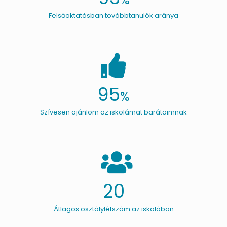
Felsőoktatásban továbbtanulók aránya
95
%
Szívesen ajánlom az iskolámat barátaimnak
20
Átlagos osztálylétszám az iskolában