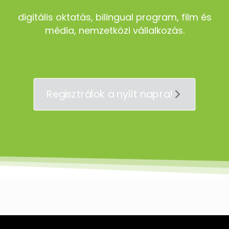
digitális oktatás, bilingual program, film és
média, nemzetközi vállalkozás.
Regisztrálok a nyílt napra!