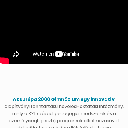
Az Európa 2000 Gimnázium egy innovatív
,
alapítványi fenntartású nevelési-oktatási intézmény,
mely a XXI. századi pedagógiai módszerek és a
személyiségfejlesztő programok alkalmazásával
biztosítja, hogy minden diák felfedezhesse,