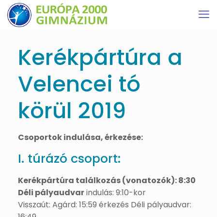
Kerékpártúra a
Velencei tó
körül 2019
Csoportok indulása, érkezése:
I. túrázó csoport:
Kerékpártúra találkozás (vonatozók): 8:30
Déli pályaudvar
indulás: 9:10-kor
Visszaút: Agárd: 15:59 érkezés Déli pályaudvar:
16:49