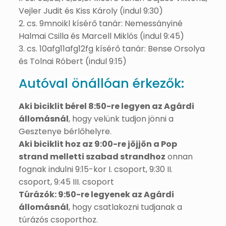
Vejler Judit és Kiss Károly (indul 9:30)
2. cs. 9mnoikl kísérő tanár: Nemessányiné
Halmai Csilla és Marcell Miklós (indul 9:45)
3. cs. 10afg11afg12fg kísérő tanár: Bense Orsolya
és Tolnai Róbert (indul 9:15)
Autóval önállóan érkezők:
Aki biciklit bérel 8:50-re legyen az Agárdi
állomásnál
, hogy velünk tudjon jönni a
Gesztenye bérlőhelyre.
Aki biciklit hoz az 9:00-re jöjjön a Pop
strand melletti szabad strandhoz
onnan
fognak indulni 9:15-kor I. csoport, 9:30 II.
csoport, 9:45 III. csoport
Túrázók: 9:50-re legyenek az Agárdi
állomásnál
, hogy csatlakozni tudjanak a
túrázós csoporthoz.