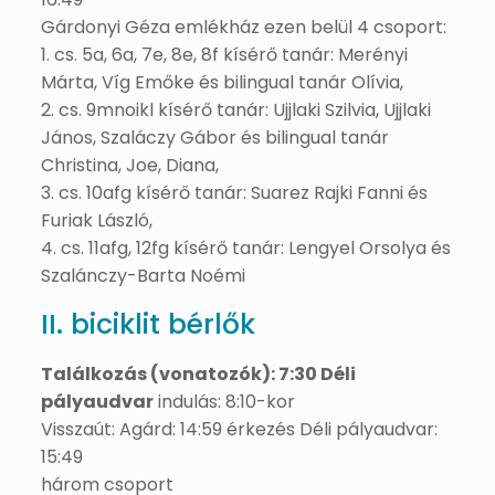
Gárdonyi Géza emlékház ezen belül 4 csoport:
1. cs. 5a, 6a, 7e, 8e, 8f kísérő tanár: Merényi
Márta, Víg Emőke és bilingual tanár Olívia,
2. cs. 9mnoikl kísérő tanár: Ujjlaki Szilvia, Ujjlaki
János, Szaláczy Gábor és bilingual tanár
Christina, Joe, Diana,
3. cs. 10afg kísérő tanár: Suarez Rajki Fanni és
Furiak László,
4. cs. 11afg, 12fg kísérő tanár: Lengyel Orsolya és
Szalánczy-Barta Noémi
II. biciklit bérlők
Találkozás (vonatozók): 7:30 Déli
pályaudvar
indulás: 8:10-kor
Visszaút: Agárd: 14:59 érkezés Déli pályaudvar:
15:49
három csoport