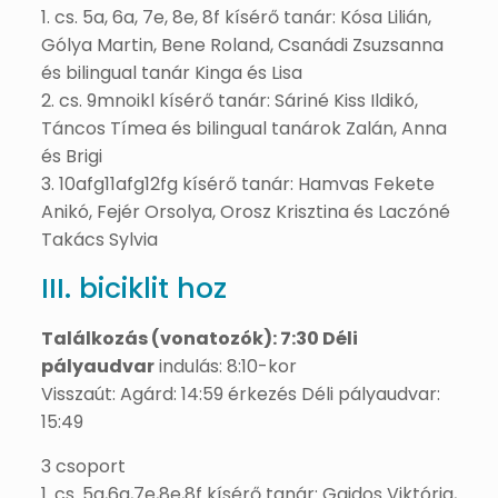
1. cs. 5a, 6a, 7e, 8e, 8f kísérő tanár: Kósa Lilián,
Gólya Martin, Bene Roland, Csanádi Zsuzsanna
és bilingual tanár Kinga és Lisa
2. cs. 9mnoikl kísérő tanár: Sáriné Kiss Ildikó,
Táncos Tímea és bilingual tanárok Zalán, Anna
és Brigi
3. 10afg11afg12fg kísérő tanár: Hamvas Fekete
Anikó, Fejér Orsolya, Orosz Krisztina és Laczóné
Takács Sylvia
III. biciklit hoz
Találkozás (vonatozók): 7:30 Déli
pályaudvar
indulás: 8:10-kor
Visszaút: Agárd: 14:59 érkezés Déli pályaudvar:
15:49
3 csoport
1. cs. 5a,6a,7e,8e,8f kísérő tanár: Gajdos Viktória,