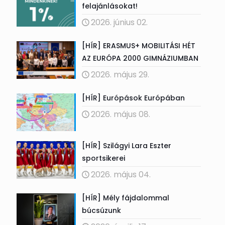
felajánlásokat!
2026. június 02.
[HÍR] ERASMUS+ MOBILITÁSI HÉT
AZ EURÓPA 2000 GIMNÁZIUMBAN
2026. május 29.
[HÍR] Európások Európában
2026. május 08.
[HÍR] Szilágyi Lara Eszter
sportsikerei
2026. május 04.
[HÍR] Mély fájdalommal
búcsúzunk