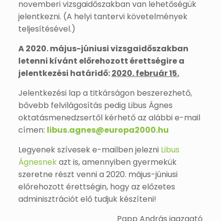
novemberi vizsgaidőszakban van lehetőségük
jelentkezni. (A helyi tantervi követelmények
teljesítésével.)
A 2020. május-júniusi vizsgaidőszakban
letenni kívánt előrehozott érettségire a
jelentkezési határidő:
2020. február 15.
Jelentkezési lap a titkárságon beszerezhető,
bővebb felvilágosítás pedig Libus Ágnes
oktatásmenedzsertől kérhető az alábbi e-mail
címen:
libus.agnes@europa2000.hu
Legyenek szívesek e-mailben jelezni
Libus
Ágnesnek
azt is, amennyiben gyermekük
szeretne részt venni a 2020. május-júniusi
előrehozott érettségin, hogy az előzetes
adminisztrációt elő tudjuk készíteni!
Papp András igazgató