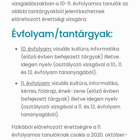
vizsgaidőszakban a 10-11. évfolyamos tanulók az
alábbi tantárgyakból jelentkezhetnek
előrehozott érettségi vizsgára:
Évfolyam/tantárgyak:
10. évfolyam:
vizuális kultúra, informatika
(előző évben befejezett tárgyak) illetve
idegen nyelv (osztályozó vizsgával a 10., 11.
és 12. évfolyam tananyagából).
11. évfolyam:
vizuális kultúra, informatika,
kémia, földrajz, ének-zene (előző évben
befejezett tárgyak) illetve idegen nyelv
(osztályozó vizsgával a 11. és 12. évfolyam
tananyagából).
Fizikából előrehozott érettségire a 11.
évfolyamos tanulóknak csakis a 2020. október-