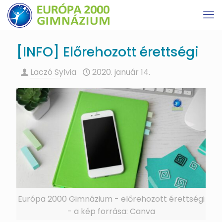
[INFO] Előrehozott érettségi
Laczó Sylvia
2020. január 14.
Európa 2000 Gimnázium - előrehozott érettségi
- a kép forrása: Canva