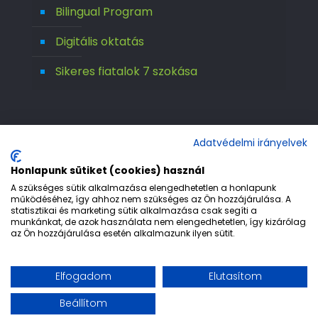
Bilingual Program
Digitális oktatás
Sikeres fiatalok 7 szokása
Adatvédelmi irányelvek
Honlapunk sütiket (cookies) használ
A szükséges sütik alkalmazása elengedhetetlen a honlapunk
működéséhez, így ahhoz nem szükséges az Ön hozzájárulása. A
statisztikai és marketing sütik alkalmazása csak segíti a
© 1992-2026 Európa 2000 Gimnázium. All
munkánkat, de azok használata nem elengedhetetlen, így kizárólag
az Ön hozzájárulása esetén alkalmazunk ilyen sütit.
Rights Reserved.
Etika
Adatvédelem
Jogi nyilatkozat
Elfogadom
Elutasítom
Impresszum
Beállítom