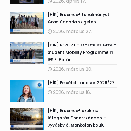
2026. április 17.
[HÍR] Erasmus+ tanulmányút
Gran Canaria szigetén
2026. március 27.
[HÍR] REPORT – Erasmus+ Group
Student Mobility Programme in
IES El Batán
2026. március 20.
[HÍR] Felvételi rangsor 2026/27
2026. március 18.
[HÍR] Erasmus+ szakmai
látogatás Finnországban –
Jyväskylä, Mankolan koulu