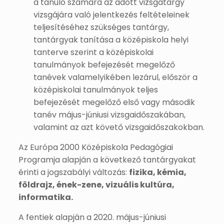
a tanuló számára az adott vizsgatárgy
vizsgájára való jelentkezés feltételeinek
teljesítéséhez szükséges tantárgy,
tantárgyak tanítása a középiskola helyi
tanterve szerint a középiskolai
tanulmányok befejezését megelőző
tanévek valamelyikében lezárul, először a
középiskolai tanulmányok teljes
befejezését megelőző első vagy második
tanév május-júniusi vizsgaidőszakában,
valamint az azt követő vizsgaidőszakokban.
Az Európa 2000 Középiskola Pedagógiai
Programja alapján a következő tantárgyakat
érinti a jogszabályi változás:
fizika, kémia,
földrajz, ének-zene, vizuális kultúra,
informatika.
A fentiek alapján a 2020. május-júniusi