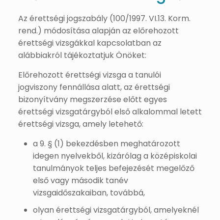
Az érettségi jogszabály (100/1997. VI.13. Korm.
rend.) módosítása alapján az előrehozott
érettségi vizsgákkal kapcsolatban az
alábbiakról tájékoztatjuk Önöket:
Előrehozott érettségi vizsga a tanulói
jogviszony fennállása alatt, az érettségi
bizonyítvány megszerzése előtt egyes
érettségi vizsgatárgyból első alkalommal letett
érettségi vizsga, amely letehető:
a 9. § (1) bekezdésben meghatározott
idegen nyelvekből, kizárólag a középiskolai
tanulmányok teljes befejezését megelőző
első vagy második tanév
vizsgaidőszakaiban, továbbá,
olyan érettségi vizsgatárgyból, amelyeknél