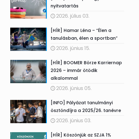
nyitvatartás
2026. július 03.
[HÍR] Hamar Léna – “Élen a
tanulásban, élen a sportban”
2026. június 15.
[HÍR] BOOMER Börze Karriernap
2026 – immár ötödik
alkalommal
2026. június 05.
[INFO] Pályázat tanulmányi
ösztöndíjra a 2025/26. tanévre
2026. június 03.
[HÍR] Köszönjük az SZJA 1%